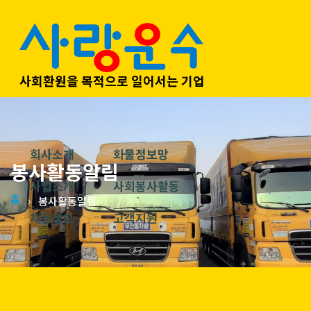
사회환원을 목적으로 일어서는 기업
회사소개
화물정보망
봉사활동알림
사업소개
사회봉사활동
홈
봉사활동알림
채용정보
고객지원