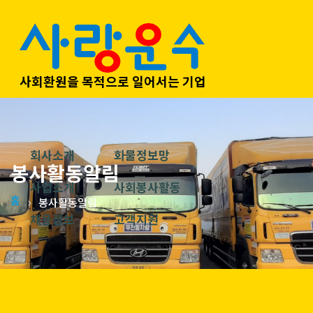
사회환원을 목적으로 일어서는 기업
회사소개
화물정보망
봉사활동알림
사업소개
사회봉사활동
홈
봉사활동알림
채용정보
고객지원