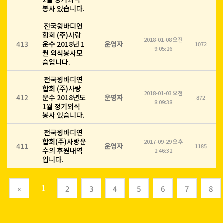
봉사 있습니다.
전국윙바디연
합회 (주)사랑
2018-01-08 오전
413
운수 2018년 1
운영자
1072
9:05:26
월 외식봉사모
습입니다.
전국윙바디연
합회 (주)사랑
2018-01-03 오전
412
운수 2018년도
운영자
872
8:09:38
1월 정기외식
봉사 있습니다.
전국윙바디연
합회(주)사랑운
2017-09-29 오후
411
운영자
1185
수의 후원내역
2:46:32
입니다.
(current)
1
«
2
3
4
5
6
7
8