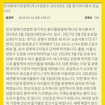
전국윙바디연합회 (주)사랑운수 2018년도 3월 정기외식봉사 있습
니다.
운영자
2018-02-22 오후 2:55:27
조회수
750
전국 윙바디연합회 정기적인 봉사활동중에 하나인 외식봉사가
2018년 3월 3일(토)에있습니다. 일시 : 2017년 3월 3일 토요일
오후5시 장소: 경기도 광명시 광명로 414 (구: 노온사동 572-57
번지) 상호:참숯생고기 꺼먹돼지 T.02-2615-1704 광명I.C입구
바로 옆, 당사 광명차고지입구 근처에 위치합니다. 출발: 서울시
양천구 신정동 서부트럭터미널 시간: 2018년 3월 3일 오후 4시
30분 사랑운수 버스 출발합니다. 버스두대는 인천에 위치한 기관
으로 출발하여 어린이들을 데려옵니다. 다른 한대는 구로 및 광명
에 위치한 기관의 어린이들을 데려옵니다. 모임장소가 신규로 정
하여져서 생소할수있으니 먼저 확인후 이동바랍니다. 2018년도
세번째 외식봉사활동이 3월 3일(토)에 있습니다. 이번 행사 역시
여러기관과 협의하고 아이들의 의견을 반영하여 갈비로 하기로
하였습니다. 항상 마음은 소지하시되 실천하시지 못한 사랑가족
님들의 많은 참여 부탁 드리겠습니다. 이제는꽃필려는 봄이 오는
소리가 들리는 듯 합니다. 건강조심 하시기 바랍니다. 여러분 모두
의 가정에 건강과 즐거움만 있으시길 바랍니다. 새해 복많이 받으