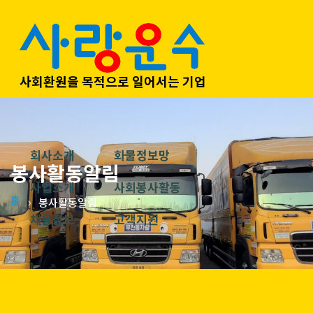
사회환원을 목적으로 일어서는 기업
회사소개
화물정보망
봉사활동알림
사업소개
사회봉사활동
홈
봉사활동알림
채용정보
고객지원