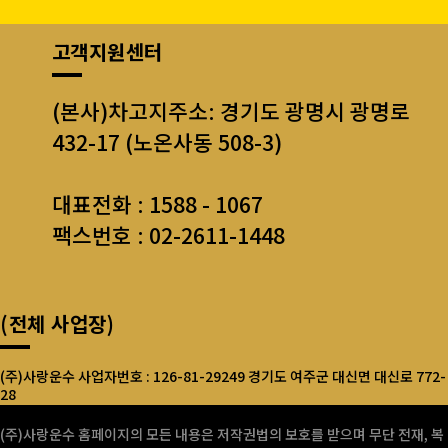
고객지원센터
(본사)차고지주소: 경기도 광명시 광명로
432-17 (노온사동 508-3)
대표전화 : 1588 - 1067
팩스번호 : 02-2611-1448
(전체 사업장)
(주)사랑운수 사업자번호 : 126-81-29249 경기도 여주군 대신면 대신로 772-
28
서울사랑운수(주) 사업자번호 : 126-81-13145 서울시 구로구 오리로13길56,
(주)사랑운수 홈페이지의 모든 내용은 저작권법의 보호를 받으며 무단 전재, 복
수반애@ 상가 B101호