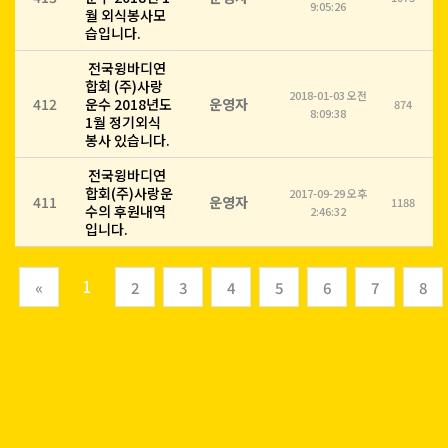
9:05:26
월 외식봉사모
습입니다.
전국윙바디연
합회 (주)사랑
2018-01-03 오전
412
운수 2018년도
운영자
874
8:09:38
1월 정기외식
봉사 있습니다.
전국윙바디연
합회(주)사랑운
2017-09-29 오후
411
운영자
1188
수의 후원내역
2:46:32
입니다.
(current)
1
«
2
3
4
5
6
7
8